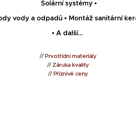
Solární systémy •
ody vody a odpadů • Montáž sanitární ke
• A další...
//
Prvotřídní materiály
//
Záruka kvality
//
Příznivé ceny
3