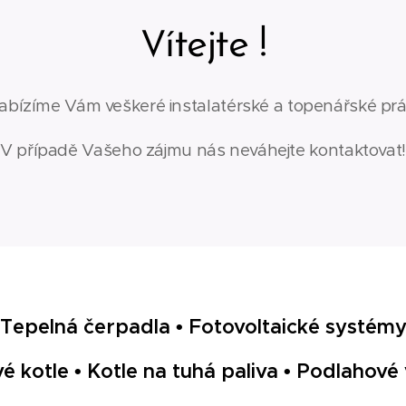
ítejte
!
V
bízíme Vám veškeré instalatérské a topenářské prá
V případě Vašeho zájmu nás neváhejte kontaktovat!
 Tepelná čerpadla • Fotovoltaické systém
 kotle • Kotle na tuhá paliva • Podlahové 