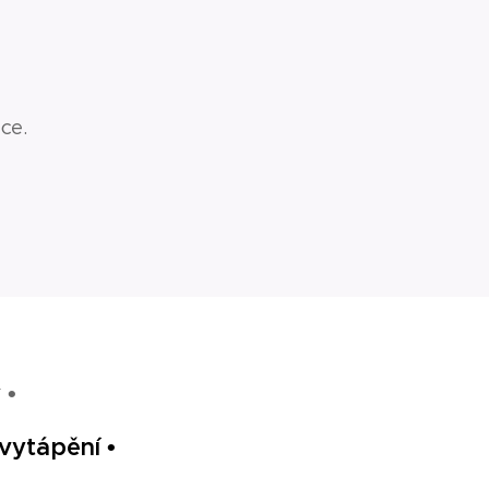
ce.
y
•
vytápění •