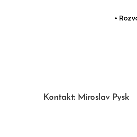
• Rozv
Kontakt: Miroslav Pysk
tel. 732 218 06
miroslavpysk@email.cz